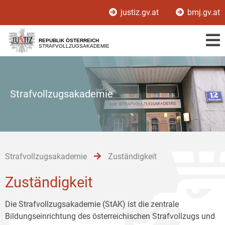
Zur
Zum
Zum
justiz.gv.at
bmj.gv.at
Hauptnavigation
Inhalt
Untermenü
[1]
[2]
[3]
REPUBLIK ÖSTERREICH
STRAFVOLLZUGSAKADEMIE
Strafvollzugsakademie
Strafvollzugsakademie
Zuständigkeit
Zuständigkeit
Die Strafvollzugsakademie (StAK) ist die zentrale
Bildungseinrichtung des österreichischen Strafvollzugs und