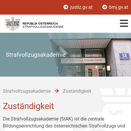
Zur
Zum
Zum
justiz.gv.at
bmj.gv.at
Hauptnavigation
Inhalt
Untermenü
[1]
[2]
[3]
REPUBLIK ÖSTERREICH
STRAFVOLLZUGSAKADEMIE
Strafvollzugsakademie
Strafvollzugsakademie
Zuständigkeit
Zuständigkeit
Die Strafvollzugsakademie (StAK) ist die zentrale
Bildungseinrichtung des österreichischen Strafvollzugs und