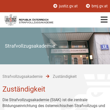
Zur
Zum
Zum
justiz.gv.at
bmj.gv.at
Hauptnavigation
Inhalt
Untermenü
[1]
[2]
[3]
REPUBLIK ÖSTERREICH
STRAFVOLLZUGSAKADEMIE
Strafvollzugsakademie
Strafvollzugsakademie
Zuständigkeit
Zuständigkeit
Die Strafvollzugsakademie (StAK) ist die zentrale
Bildungseinrichtung des österreichischen Strafvollzugs und