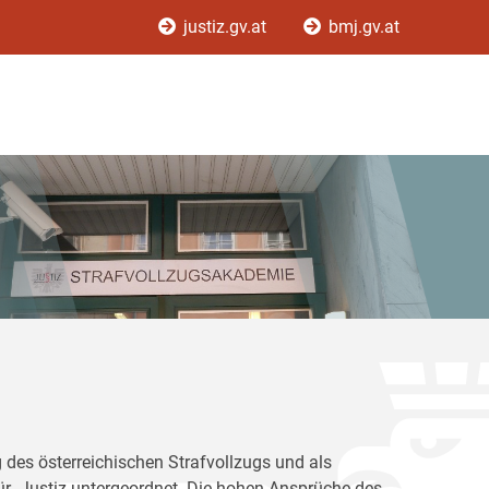
justiz.gv.at
bmj.gv.at
 des österreichischen Strafvollzugs und als
für Justiz untergeordnet. Die hohen Ansprüche des