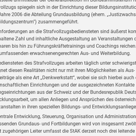
vollzugs spiegeln sich in der Einrichtung dieser Bildungsinstitut
ahre 2006 die Abteilung Grundausbildung (ehem. „Justizwachsc
bildungszentrum") zusammengeführt.
nforderungen an die Strafvollzugsbediensteten sind äußerst kom
altene Zahl und inhaltliche Ausgestaltung an Veranstaltungen d
aren bis hin zu Führungskräftetrainings und Coachings reichen. D
 umfassenden erwachsenengerechten Aus- und Weiterbildung.
ediensteten des Strafvollzuges arbeiten täglich unter schwieri
net diesen Realitäten nicht nur mit ihren Möglichkeiten als Aus- 
Beiträge als eine Art „Denkwerkstatt“, wobei sie sich hierbei auc
nschaftlichen Einrichtungen und der ausgezeichneten Kontakte
ngseinrichtungen aus der Schweiz und der Bundesrepublik Deutsc
cklungsarbeit, um allen Anliegen und Ansprüchen des österreich
zanstalten in ihren speziellen Bildungs- und Entwicklungsanlieg
entrale Entwicklung, Steuerung, Organisation und Administratio
senden Grundaus- und Fortbildungen wird von insgesamt zwölf
t zugehörigen Leiter umfasst die StAK derzeit noch drei leitend