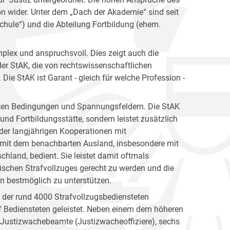
ion wider. Unter dem „Dach der Akademie“ sind seit
hule“) und die Abteilung Fortbildung (ehem.
plex und anspruchsvoll. Dies zeigt auch die
er StAK, die von rechtswissenschaftlichen
ie StAK ist Garant - gleich für welche Profession -
gsten Bedingungen und Spannungsfeldern. Die StAK
und Fortbildungsstätte, sondern leistet zusätzlich
h der langjährigen Kooperationen mit
 mit dem benachbarten Ausland, insbesondere mit
hland, bedient. Sie leistet damit oftmals
ischen Strafvollzuges gerecht zu werden und die
en bestmöglich zu unterstützen.
n der rund 4000 Strafvollzugsbediensteten
 Bediensteten geleistet. Neben einem dem höheren
e Justizwachebeamte (Justizwacheoffiziere), sechs