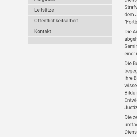
Straf
Leitsätze
dem J
Öffentlichkeitsarbeit
"Fort
Kontakt
Die A
abgeh
Semin
einer
Die B
begeg
ihre 
wisse
Bildu
Entwi
Justi
Die z
umfas
Diens