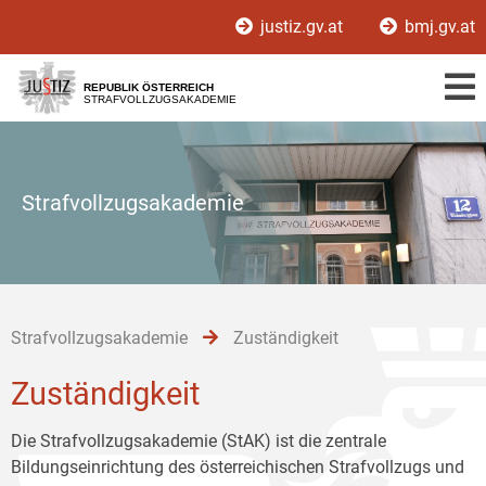
Zur
Zum
Zum
justiz.gv.at
bmj.gv.at
Hauptnavigation
Inhalt
Untermenü
[1]
[2]
[3]
REPUBLIK ÖSTERREICH
STRAFVOLLZUGSAKADEMIE
Strafvollzugsakademie
Strafvollzugsakademie
Zuständigkeit
Zuständigkeit
Die Strafvollzugsakademie (StAK) ist die zentrale
Bildungseinrichtung des österreichischen Strafvollzugs und