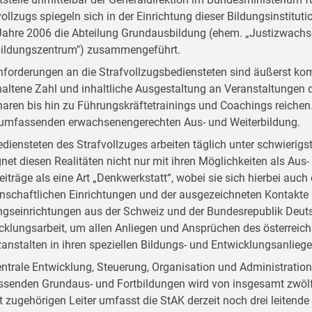
vollzugs spiegeln sich in der Einrichtung dieser Bildungsinstitut
ahre 2006 die Abteilung Grundausbildung (ehem. „Justizwachsc
bildungszentrum") zusammengeführt.
nforderungen an die Strafvollzugsbediensteten sind äußerst kom
altene Zahl und inhaltliche Ausgestaltung an Veranstaltungen d
aren bis hin zu Führungskräftetrainings und Coachings reichen. D
 umfassenden erwachsenengerechten Aus- und Weiterbildung.
ediensteten des Strafvollzuges arbeiten täglich unter schwieri
net diesen Realitäten nicht nur mit ihren Möglichkeiten als Aus- 
Beiträge als eine Art „Denkwerkstatt“, wobei sie sich hierbei auc
nschaftlichen Einrichtungen und der ausgezeichneten Kontakte
ngseinrichtungen aus der Schweiz und der Bundesrepublik Deutsc
cklungsarbeit, um allen Anliegen und Ansprüchen des österreich
zanstalten in ihren speziellen Bildungs- und Entwicklungsanlieg
entrale Entwicklung, Steuerung, Organisation und Administratio
senden Grundaus- und Fortbildungen wird von insgesamt zwölf
t zugehörigen Leiter umfasst die StAK derzeit noch drei leitend