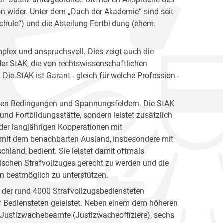
ion wider. Unter dem „Dach der Akademie“ sind seit
hule“) und die Abteilung Fortbildung (ehem.
plex und anspruchsvoll. Dies zeigt auch die
er StAK, die von rechtswissenschaftlichen
ie StAK ist Garant - gleich für welche Profession -
gsten Bedingungen und Spannungsfeldern. Die StAK
und Fortbildungsstätte, sondern leistet zusätzlich
h der langjährigen Kooperationen mit
 mit dem benachbarten Ausland, insbesondere mit
hland, bedient. Sie leistet damit oftmals
ischen Strafvollzuges gerecht zu werden und die
en bestmöglich zu unterstützen.
n der rund 4000 Strafvollzugsbediensteten
 Bediensteten geleistet. Neben einem dem höheren
e Justizwachebeamte (Justizwacheoffiziere), sechs