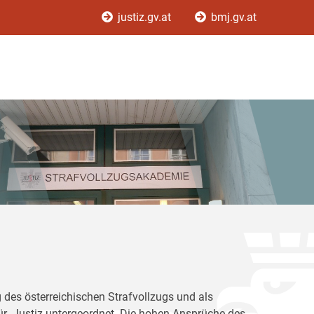
justiz.gv.at
bmj.gv.at
 des österreichischen Strafvollzugs und als
für Justiz untergeordnet. Die hohen Ansprüche des