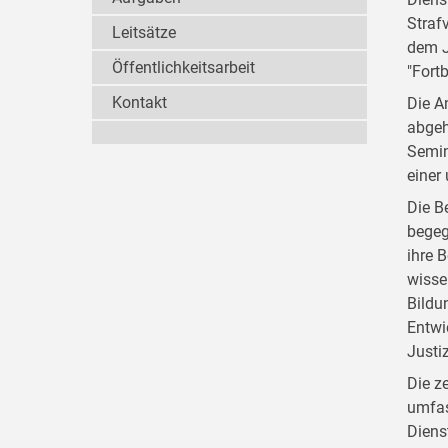
Straf
Leitsätze
dem J
Öffentlichkeitsarbeit
"Fort
Kontakt
Die A
abgeh
Semin
einer
Die B
begeg
ihre 
wisse
Bildu
Entwi
Justi
Die z
umfas
Diens