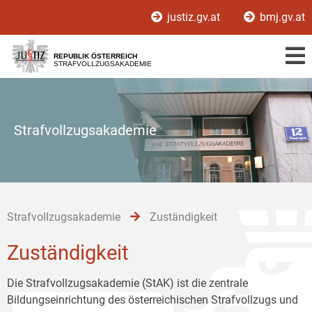
Zur
Zum
Zum
justiz.gv.at
bmj.gv.at
Hauptnavigation
Inhalt
Untermenü
[1]
[2]
[3]
REPUBLIK ÖSTERREICH
STRAFVOLLZUGSAKADEMIE
Strafvollzugsakademie
Strafvollzugsakademie
Zuständigkeit
Zuständigkeit
Die Strafvollzugsakademie (StAK) ist die zentrale
Bildungseinrichtung des österreichischen Strafvollzugs und