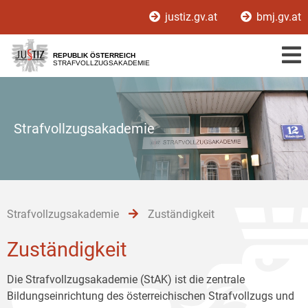
Zur
Zum
Zum
justiz.gv.at
bmj.gv.at
Hauptnavigation
Inhalt
Untermenü
[1]
[2]
[3]
REPUBLIK ÖSTERREICH
STRAFVOLLZUGSAKADEMIE
Strafvollzugsakademie
Strafvollzugsakademie
Zuständigkeit
Zuständigkeit
Die Strafvollzugsakademie (StAK) ist die zentrale
Bildungseinrichtung des österreichischen Strafvollzugs und