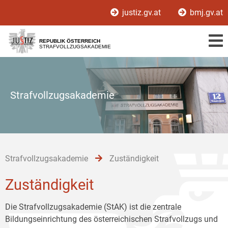
Zur
Zum
Zum
justiz.gv.at
bmj.gv.at
Hauptnavigation
Inhalt
Untermenü
[1]
[2]
[3]
REPUBLIK ÖSTERREICH
STRAFVOLLZUGSAKADEMIE
Strafvollzugsakademie
Strafvollzugsakademie
Zuständigkeit
Zuständigkeit
Die Strafvollzugsakademie (StAK) ist die zentrale
Bildungseinrichtung des österreichischen Strafvollzugs und