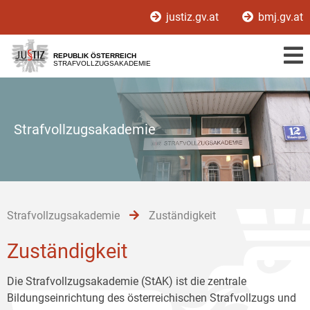
Zur
Zum
Zum
justiz.gv.at
bmj.gv.at
Hauptnavigation
Inhalt
Untermenü
[1]
[2]
[3]
REPUBLIK ÖSTERREICH
STRAFVOLLZUGSAKADEMIE
Strafvollzugsakademie
Strafvollzugsakademie
Zuständigkeit
Zuständigkeit
Die Strafvollzugsakademie (StAK) ist die zentrale
Bildungseinrichtung des österreichischen Strafvollzugs und