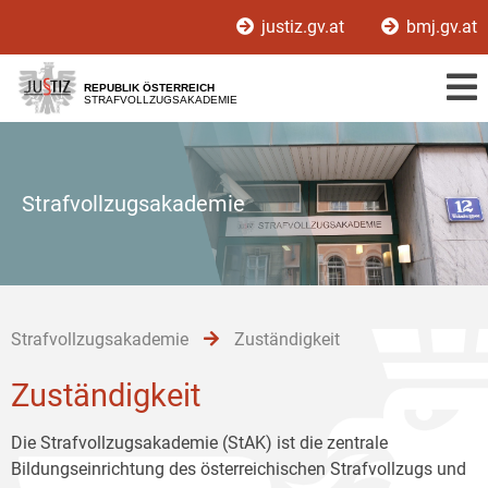
Zur
Zum
Zum
justiz.gv.at
bmj.gv.at
Hauptnavigation
Inhalt
Untermenü
[1]
[2]
[3]
REPUBLIK ÖSTERREICH
STRAFVOLLZUGSAKADEMIE
Strafvollzugsakademie
Strafvollzugsakademie
Zuständigkeit
Zuständigkeit
Die Strafvollzugsakademie (StAK) ist die zentrale
Bildungseinrichtung des österreichischen Strafvollzugs und