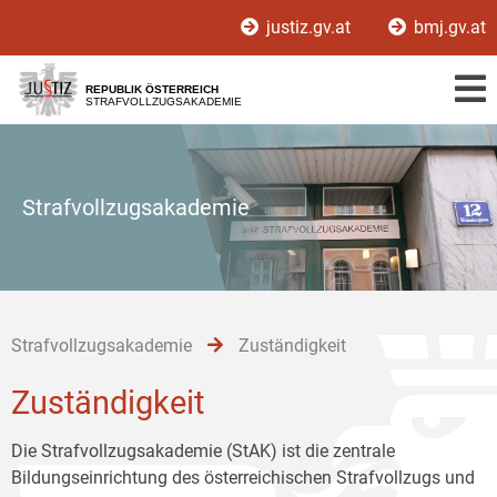
Zur
Zum
Zum
justiz.gv.at
bmj.gv.at
Hauptnavigation
Inhalt
Untermenü
[1]
[2]
[3]
REPUBLIK ÖSTERREICH
STRAFVOLLZUGSAKADEMIE
Strafvollzugsakademie
Strafvollzugsakademie
Zuständigkeit
Zuständigkeit
Die Strafvollzugsakademie (StAK) ist die zentrale
Bildungseinrichtung des österreichischen Strafvollzugs und