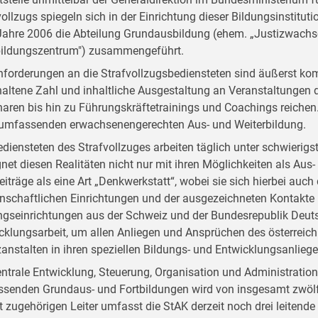
vollzugs spiegeln sich in der Einrichtung dieser Bildungsinstitut
ahre 2006 die Abteilung Grundausbildung (ehem. „Justizwachsc
bildungszentrum") zusammengeführt.
nforderungen an die Strafvollzugsbediensteten sind äußerst kom
altene Zahl und inhaltliche Ausgestaltung an Veranstaltungen d
aren bis hin zu Führungskräftetrainings und Coachings reichen. D
 umfassenden erwachsenengerechten Aus- und Weiterbildung.
ediensteten des Strafvollzuges arbeiten täglich unter schwieri
net diesen Realitäten nicht nur mit ihren Möglichkeiten als Aus- 
Beiträge als eine Art „Denkwerkstatt“, wobei sie sich hierbei auc
nschaftlichen Einrichtungen und der ausgezeichneten Kontakte
ngseinrichtungen aus der Schweiz und der Bundesrepublik Deutsc
cklungsarbeit, um allen Anliegen und Ansprüchen des österreich
zanstalten in ihren speziellen Bildungs- und Entwicklungsanlieg
entrale Entwicklung, Steuerung, Organisation und Administratio
senden Grundaus- und Fortbildungen wird von insgesamt zwölf
t zugehörigen Leiter umfasst die StAK derzeit noch drei leitend