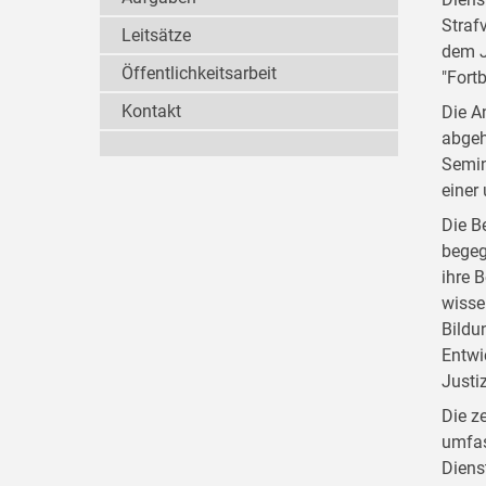
Straf
Leitsätze
dem J
Öffentlichkeitsarbeit
"Fort
Kontakt
Die A
abgeh
Semin
einer
Die B
begeg
ihre 
wisse
Bildu
Entwi
Justi
Die z
umfas
Diens