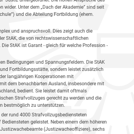
ion wider. Unter dem „Dach der Akademie“ sind seit
hule“) und die Abteilung Fortbildung (ehem.
plex und anspruchsvoll. Dies zeigt auch die
er StAK, die von rechtswissenschaftlichen
ie StAK ist Garant - gleich für welche Profession -
gsten Bedingungen und Spannungsfeldern. Die StAK
und Fortbildungsstätte, sondern leistet zusätzlich
h der langjährigen Kooperationen mit
 mit dem benachbarten Ausland, insbesondere mit
hland, bedient. Sie leistet damit oftmals
ischen Strafvollzuges gerecht zu werden und die
en bestmöglich zu unterstützen.
n der rund 4000 Strafvollzugsbediensteten
 Bediensteten geleistet. Neben einem dem höheren
e Justizwachebeamte (Justizwacheoffiziere), sechs