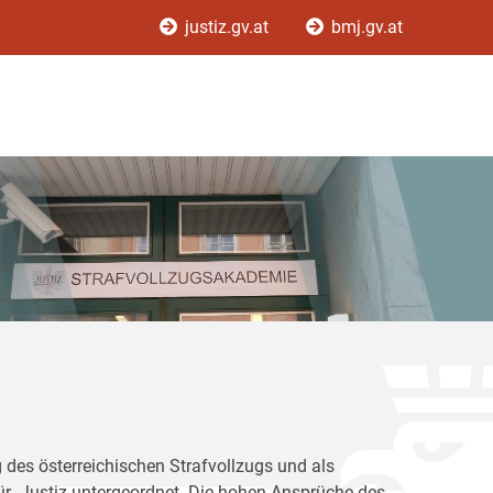
justiz.gv.at
bmj.gv.at
 des österreichischen Strafvollzugs und als
für Justiz untergeordnet. Die hohen Ansprüche des