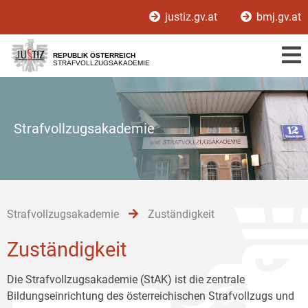
Zur
Zum
Zum
justiz.gv.at
bmj.gv.at
Hauptnavigation
Inhalt
Untermenü
[1]
[2]
[3]
REPUBLIK ÖSTERREICH
STRAFVOLLZUGSAKADEMIE
Strafvollzugsakademie
Strafvollzugsakademie
Zuständigkeit
Zuständigkeit
Die Strafvollzugsakademie (StAK) ist die zentrale
Bildungseinrichtung des österreichischen Strafvollzugs und