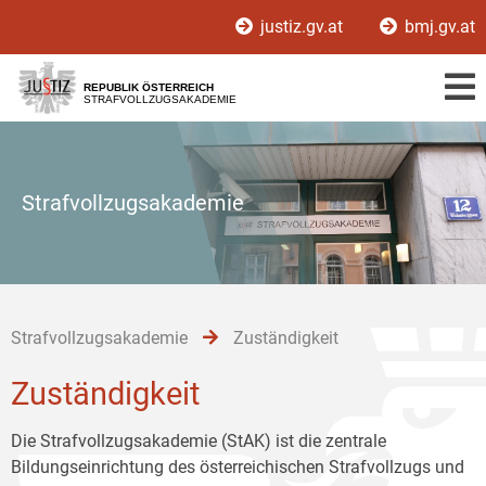
Zur
Zum
Zum
justiz.gv.at
bmj.gv.at
Hauptnavigation
Inhalt
Untermenü
[1]
[2]
[3]
REPUBLIK ÖSTERREICH
STRAFVOLLZUGSAKADEMIE
Strafvollzugsakademie
Strafvollzugsakademie
Zuständigkeit
Zuständigkeit
Die Strafvollzugsakademie (StAK) ist die zentrale
Bildungseinrichtung des österreichischen Strafvollzugs und