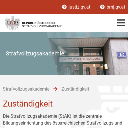
Zur
Zum
Zum
justiz.gv.at
bmj.gv.at
Hauptnavigation
Inhalt
Untermenü
[1]
[2]
[3]
REPUBLIK ÖSTERREICH
STRAFVOLLZUGSAKADEMIE
Strafvollzugsakademie
Strafvollzugsakademie
Zuständigkeit
Zuständigkeit
Die Strafvollzugsakademie (StAK) ist die zentrale
Bildungseinrichtung des österreichischen Strafvollzugs und