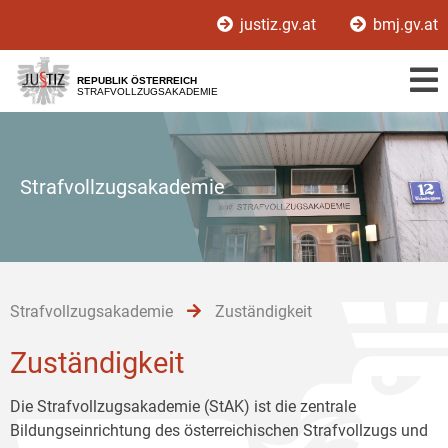
Zur
Zum
Zum
justiz.gv.at
bmj.gv.at
Hauptnavigation
Inhalt
Untermenü
[1]
[2]
[3]
REPUBLIK ÖSTERREICH
STRAFVOLLZUGSAKADEMIE
Strafvollzugsakademie
Strafvollzugsakademie
Zuständigkeit
Zuständigkeit
Die Strafvollzugsakademie (StAK) ist die zentrale
Bildungseinrichtung des österreichischen Strafvollzugs und