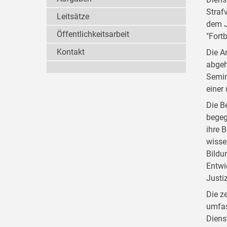
Straf
Leitsätze
dem J
Öffentlichkeitsarbeit
"Fort
Kontakt
Die A
abgeh
Semin
einer
Die B
begeg
ihre 
wisse
Bildu
Entwi
Justi
Die z
umfas
Diens