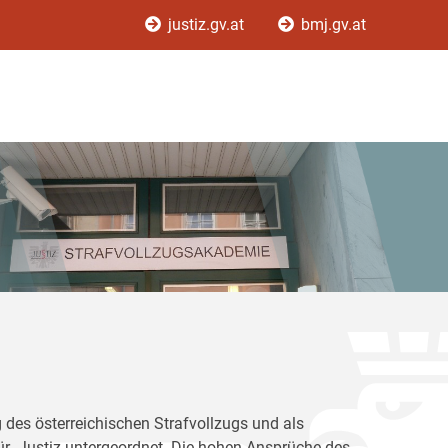
justiz.gv.at
bmj.gv.at
 des österreichischen Strafvollzugs und als
für Justiz untergeordnet. Die hohen Ansprüche des