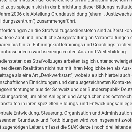
vollzugs spiegeln sich in der Einrichtung dieser Bildungsinstitut
ahre 2006 die Abteilung Grundausbildung (ehem. „Justizwachsc
bildungszentrum") zusammengeführt.
nforderungen an die Strafvollzugsbediensteten sind äußerst kom
altene Zahl und inhaltliche Ausgestaltung an Veranstaltungen d
aren bis hin zu Führungskräftetrainings und Coachings reichen. D
 umfassenden erwachsenengerechten Aus- und Weiterbildung.
ediensteten des Strafvollzuges arbeiten täglich unter schwieri
net diesen Realitäten nicht nur mit ihren Möglichkeiten als Aus- 
Beiträge als eine Art „Denkwerkstatt“, wobei sie sich hierbei auc
nschaftlichen Einrichtungen und der ausgezeichneten Kontakte
ngseinrichtungen aus der Schweiz und der Bundesrepublik Deutsc
cklungsarbeit, um allen Anliegen und Ansprüchen des österreich
zanstalten in ihren speziellen Bildungs- und Entwicklungsanlieg
entrale Entwicklung, Steuerung, Organisation und Administratio
senden Grundaus- und Fortbildungen wird von insgesamt zwölf
t zugehörigen Leiter umfasst die StAK derzeit noch drei leitend