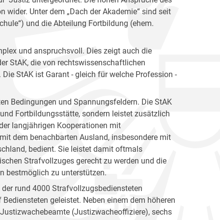
ion wider. Unter dem „Dach der Akademie“ sind seit
hule“) und die Abteilung Fortbildung (ehem.
plex und anspruchsvoll. Dies zeigt auch die
er StAK, die von rechtswissenschaftlichen
ie StAK ist Garant - gleich für welche Profession -
gsten Bedingungen und Spannungsfeldern. Die StAK
und Fortbildungsstätte, sondern leistet zusätzlich
h der langjährigen Kooperationen mit
 mit dem benachbarten Ausland, insbesondere mit
hland, bedient. Sie leistet damit oftmals
ischen Strafvollzuges gerecht zu werden und die
en bestmöglich zu unterstützen.
n der rund 4000 Strafvollzugsbediensteten
 Bediensteten geleistet. Neben einem dem höheren
e Justizwachebeamte (Justizwacheoffiziere), sechs