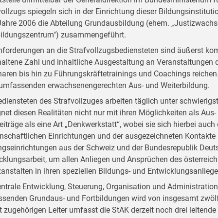
vollzugs spiegeln sich in der Einrichtung dieser Bildungsinstitut
ahre 2006 die Abteilung Grundausbildung (ehem. „Justizwachsc
bildungszentrum") zusammengeführt.
nforderungen an die Strafvollzugsbediensteten sind äußerst kom
altene Zahl und inhaltliche Ausgestaltung an Veranstaltungen d
aren bis hin zu Führungskräftetrainings und Coachings reichen. D
 umfassenden erwachsenengerechten Aus- und Weiterbildung.
ediensteten des Strafvollzuges arbeiten täglich unter schwieri
net diesen Realitäten nicht nur mit ihren Möglichkeiten als Aus- 
Beiträge als eine Art „Denkwerkstatt“, wobei sie sich hierbei auc
nschaftlichen Einrichtungen und der ausgezeichneten Kontakte
ngseinrichtungen aus der Schweiz und der Bundesrepublik Deutsc
cklungsarbeit, um allen Anliegen und Ansprüchen des österreich
zanstalten in ihren speziellen Bildungs- und Entwicklungsanlieg
entrale Entwicklung, Steuerung, Organisation und Administratio
senden Grundaus- und Fortbildungen wird von insgesamt zwölf
t zugehörigen Leiter umfasst die StAK derzeit noch drei leitend