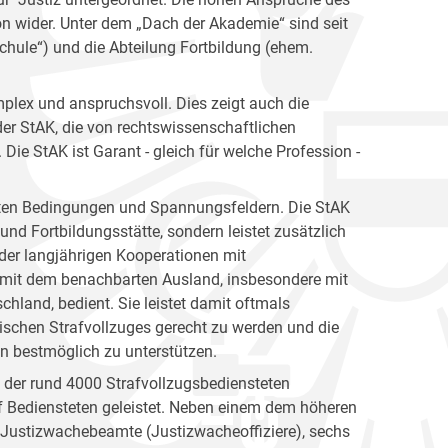
ion wider. Unter dem „Dach der Akademie“ sind seit
hule“) und die Abteilung Fortbildung (ehem.
plex und anspruchsvoll. Dies zeigt auch die
er StAK, die von rechtswissenschaftlichen
ie StAK ist Garant - gleich für welche Profession -
gsten Bedingungen und Spannungsfeldern. Die StAK
und Fortbildungsstätte, sondern leistet zusätzlich
h der langjährigen Kooperationen mit
 mit dem benachbarten Ausland, insbesondere mit
hland, bedient. Sie leistet damit oftmals
ischen Strafvollzuges gerecht zu werden und die
en bestmöglich zu unterstützen.
n der rund 4000 Strafvollzugsbediensteten
 Bediensteten geleistet. Neben einem dem höheren
e Justizwachebeamte (Justizwacheoffiziere), sechs