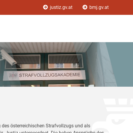
justiz.gv.at
bmj.gv.at
 des österreichischen Strafvollzugs und als
für Justiz untergeordnet. Die hohen Ansprüche des