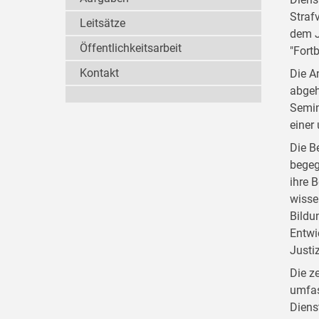
Straf
Leitsätze
dem J
Öffentlichkeitsarbeit
"Fort
Kontakt
Die A
abgeh
Semin
einer
Die B
begeg
ihre 
wisse
Bildu
Entwi
Justi
Die z
umfas
Diens