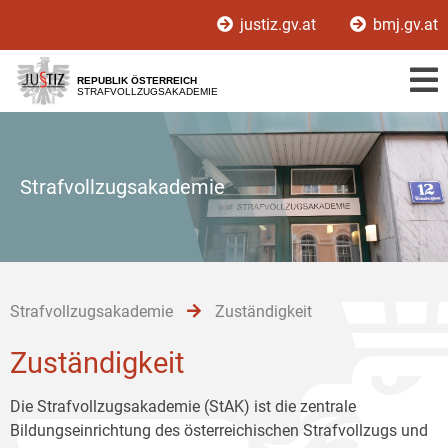
Zur
Zum
Zum
justiz.gv.at
bmj.gv.at
Hauptnavigation
Inhalt
Untermenü
[1]
[2]
[3]
REPUBLIK ÖSTERREICH
STRAFVOLLZUGSAKADEMIE
Strafvollzugsakademie
Strafvollzugsakademie
Zuständigkeit
Zuständigkeit
Die Strafvollzugsakademie (StAK) ist die zentrale
Bildungseinrichtung des österreichischen Strafvollzugs und