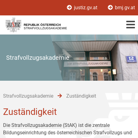
Zur
Zum
Zum
justiz.gv.at
bmj.gv.at
Hauptnavigation
Inhalt
Untermenü
[1]
[2]
[3]
REPUBLIK ÖSTERREICH
STRAFVOLLZUGSAKADEMIE
Strafvollzugsakademie
Strafvollzugsakademie
Zuständigkeit
Zuständigkeit
Die Strafvollzugsakademie (StAK) ist die zentrale
Bildungseinrichtung des österreichischen Strafvollzugs und