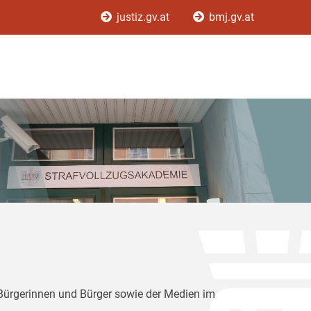
justiz.gv.at
bmj.gv.at
 Bürgerinnen und Bürger sowie der Medien im