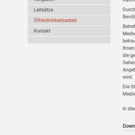
Durch
Leitsätze
Bevöl
Öffentlichkeitsarbeit
Betre
Kontakt
Medie
betra
Ihnen
die g
Gehei
Angeh
wird.
Die S
Medie
In di
Down