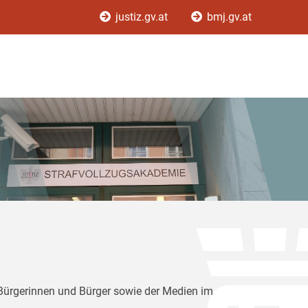
justiz.gv.at
bmj.gv.at
 Bürgerinnen und Bürger sowie der Medien im