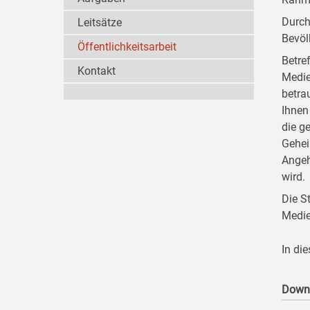
Durch
Leitsätze
Bevöl
Öffentlichkeitsarbeit
Betre
Kontakt
Medie
betra
Ihnen
die g
Gehei
Angeh
wird.
Die S
Medie
In di
Down