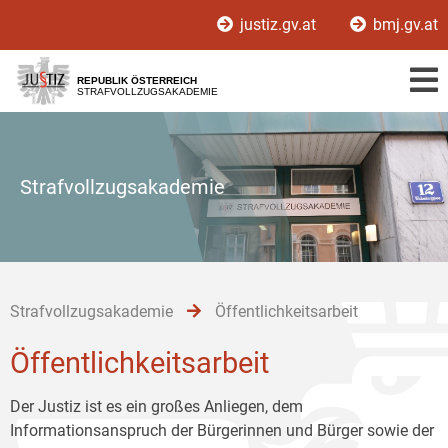
Zur
Zum
Zum
justiz.gv.at
bmj.gv.at
Hauptnavigation
Inhalt
Untermenü
[1]
[2]
[3]
REPUBLIK ÖSTERREICH
STRAFVOLLZUGSAKADEMIE
Strafvollzugsakademie
Strafvollzugsakademie
Öffentlichkeitsarbeit
Öffentlichkeitsarbeit
Der Justiz ist es ein großes Anliegen, dem
Informationsanspruch der Bürgerinnen und Bürger sowie der