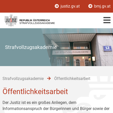
Zur
Zum
Zum
justiz.gv.at
bmj.gv.at
Hauptnavigation
Inhalt
Untermenü
[1]
[2]
[3]
REPUBLIK ÖSTERREICH
STRAFVOLLZUGSAKADEMIE
Strafvollzugsakademie
Strafvollzugsakademie
Öffentlichkeitsarbeit
Öffentlichkeitsarbeit
Der Justiz ist es ein großes Anliegen, dem
Informationsanspruch der Bürgerinnen und Bürger sowie der