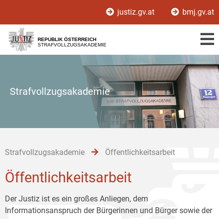
Zur
Zum
Zum
justiz.gv.at
bmj.gv.at
Hauptnavigation
Inhalt
Untermenü
[1]
[2]
[3]
REPUBLIK ÖSTERREICH
STRAFVOLLZUGSAKADEMIE
Strafvollzugsakademie
Strafvollzugsakademie
Öffentlichkeitsarbeit
Öffentlichkeitsarbeit
Der Justiz ist es ein großes Anliegen, dem
Informationsanspruch der Bürgerinnen und Bürger sowie der