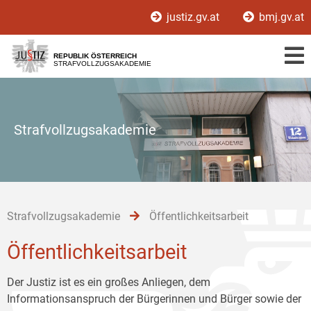
Zur
Zum
Zum
justiz.gv.at
bmj.gv.at
Hauptnavigation
Inhalt
Untermenü
[1]
[2]
[3]
REPUBLIK ÖSTERREICH
STRAFVOLLZUGSAKADEMIE
Strafvollzugsakademie
Strafvollzugsakademie
Öffentlichkeitsarbeit
Öffentlichkeitsarbeit
Der Justiz ist es ein großes Anliegen, dem
Informationsanspruch der Bürgerinnen und Bürger sowie der