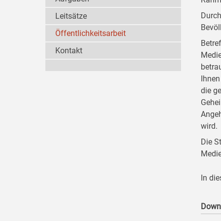
Durch
Leitsätze
Bevöl
Öffentlichkeitsarbeit
Betre
Kontakt
Medie
betra
Ihnen
die g
Gehei
Angeh
wird.
Die S
Medie
In di
Down