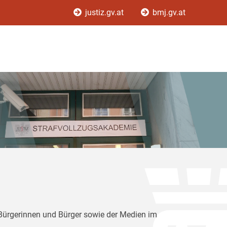
justiz.gv.at
bmj.gv.at
 Bürgerinnen und Bürger sowie der Medien im