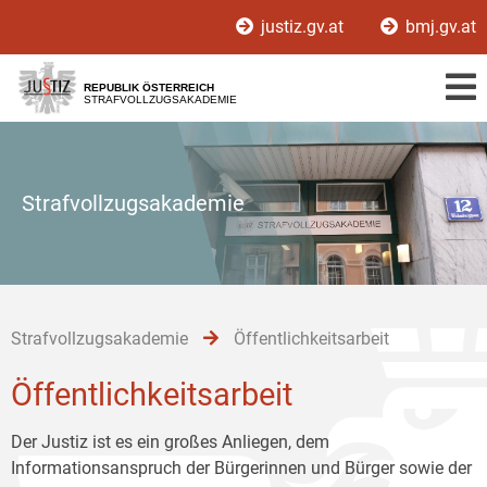
Zur
Zum
Zum
justiz.gv.at
bmj.gv.at
Hauptnavigation
Inhalt
Untermenü
[1]
[2]
[3]
REPUBLIK ÖSTERREICH
STRAFVOLLZUGSAKADEMIE
Strafvollzugsakademie
Strafvollzugsakademie
Öffentlichkeitsarbeit
Öffentlichkeitsarbeit
Der Justiz ist es ein großes Anliegen, dem
Informationsanspruch der Bürgerinnen und Bürger sowie der