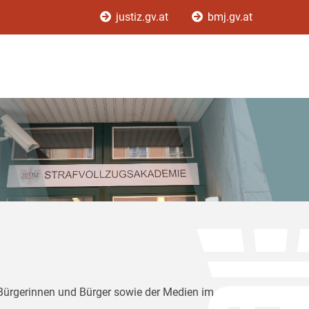
justiz.gv.at
bmj.gv.at
 Bürgerinnen und Bürger sowie der Medien im