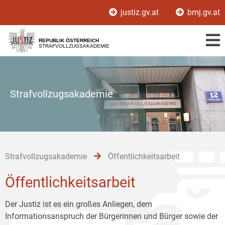
Zur
Zum
Zum
justiz.gv.at
bmj.gv.at
Hauptnavigation
Inhalt
Untermenü
[1]
[2]
[3]
REPUBLIK ÖSTERREICH
STRAFVOLLZUGSAKADEMIE
Strafvollzugsakademie
Strafvollzugsakademie
Öffentlichkeitsarbeit
Öffentlichkeitsarbeit
Der Justiz ist es ein großes Anliegen, dem
Informationsanspruch der Bürgerinnen und Bürger sowie der