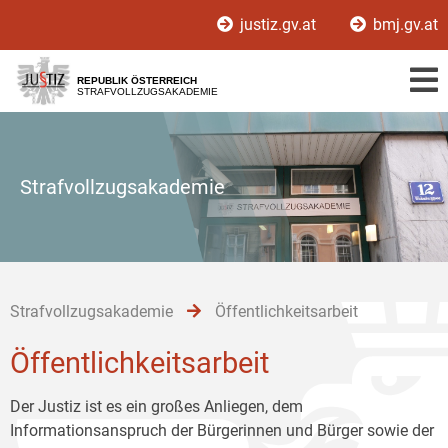
Zur
Zum
Zum
justiz.gv.at
bmj.gv.at
Hauptnavigation
Inhalt
Untermenü
[1]
[2]
[3]
REPUBLIK ÖSTERREICH
STRAFVOLLZUGSAKADEMIE
Strafvollzugsakademie
Strafvollzugsakademie
Öffentlichkeitsarbeit
Öffentlichkeitsarbeit
Der Justiz ist es ein großes Anliegen, dem
Informationsanspruch der Bürgerinnen und Bürger sowie der