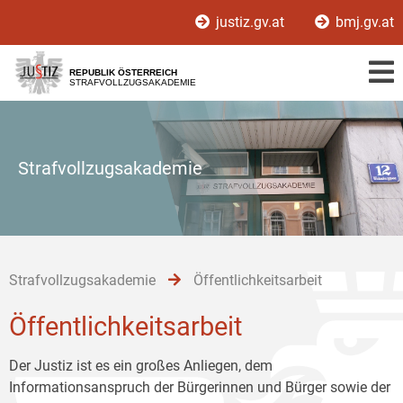
Zur
Zum
Zum
justiz.gv.at
bmj.gv.at
Hauptnavigation
Inhalt
Untermenü
[1]
[2]
[3]
REPUBLIK ÖSTERREICH
STRAFVOLLZUGSAKADEMIE
Strafvollzugsakademie
Strafvollzugsakademie
Öffentlichkeitsarbeit
Öffentlichkeitsarbeit
Der Justiz ist es ein großes Anliegen, dem
Informationsanspruch der Bürgerinnen und Bürger sowie der