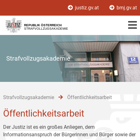
Zur
Zum
Zum
justiz.gv.at
bmj.gv.at
Hauptnavigation
Inhalt
Untermenü
[1]
[2]
[3]
REPUBLIK ÖSTERREICH
STRAFVOLLZUGSAKADEMIE
Strafvollzugsakademie
Strafvollzugsakademie
Öffentlichkeitsarbeit
Öffentlichkeitsarbeit
Der Justiz ist es ein großes Anliegen, dem
Informationsanspruch der Bürgerinnen und Bürger sowie der