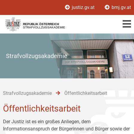
Zur
Zum
Zum
justiz.gv.at
bmj.gv.at
Hauptnavigation
Inhalt
Untermenü
[1]
[2]
[3]
REPUBLIK ÖSTERREICH
STRAFVOLLZUGSAKADEMIE
Strafvollzugsakademie
Strafvollzugsakademie
Öffentlichkeitsarbeit
Öffentlichkeitsarbeit
Der Justiz ist es ein großes Anliegen, dem
Informationsanspruch der Bürgerinnen und Bürger sowie der