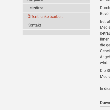
Durch
Leitsätze
Bevöl
Öffentlichkeitsarbeit
Betre
Kontakt
Medie
betra
Ihnen
die g
Gehei
Angeh
wird.
Die S
Medie
In di
Down