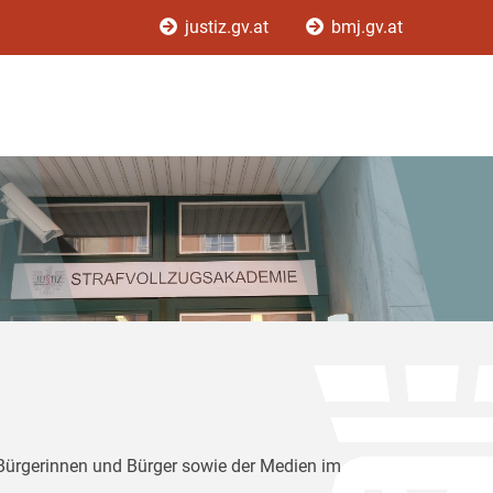
justiz.gv.at
bmj.gv.at
 Bürgerinnen und Bürger sowie der Medien im