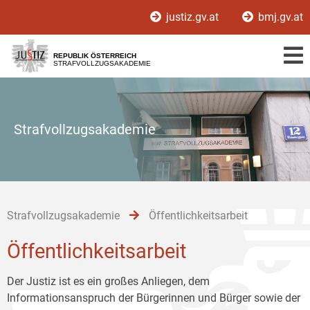
Zur
Zum
Zum
justiz.gv.at
bmj.gv.at
Hauptnavigation
Inhalt
Untermenü
[1]
[2]
[3]
REPUBLIK ÖSTERREICH
STRAFVOLLZUGSAKADEMIE
Strafvollzugsakademie
Strafvollzugsakademie
Öffentlichkeitsarbeit
Öffentlichkeitsarbeit
Der Justiz ist es ein großes Anliegen, dem
Informationsanspruch der Bürgerinnen und Bürger sowie der