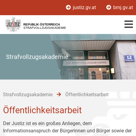
Zur
Zum
Zum
justiz.gv.at
bmj.gv.at
Hauptnavigation
Inhalt
Untermenü
[1]
[2]
[3]
REPUBLIK ÖSTERREICH
STRAFVOLLZUGSAKADEMIE
Strafvollzugsakademie
Strafvollzugsakademie
Öffentlichkeitsarbeit
Öffentlichkeitsarbeit
Der Justiz ist es ein großes Anliegen, dem
Informationsanspruch der Bürgerinnen und Bürger sowie der