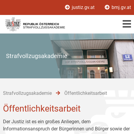
Zur
Zum
Zum
justiz.gv.at
bmj.gv.at
Hauptnavigation
Inhalt
Untermenü
[1]
[2]
[3]
REPUBLIK ÖSTERREICH
STRAFVOLLZUGSAKADEMIE
Strafvollzugsakademie
Strafvollzugsakademie
Öffentlichkeitsarbeit
Öffentlichkeitsarbeit
Der Justiz ist es ein großes Anliegen, dem
Informationsanspruch der Bürgerinnen und Bürger sowie der