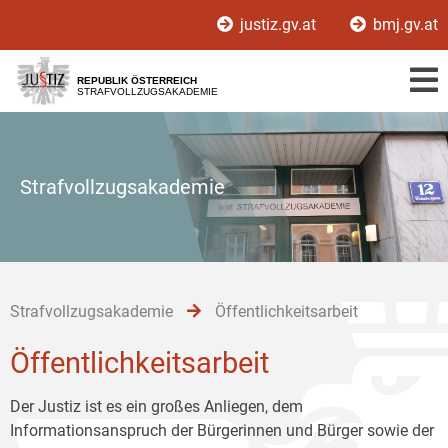
Zur
Zum
Zum
justiz.gv.at
bmj.gv.at
Hauptnavigation
Inhalt
Untermenü
[1]
[2]
[3]
REPUBLIK ÖSTERREICH
STRAFVOLLZUGSAKADEMIE
Strafvollzugsakademie
Strafvollzugsakademie
Öffentlichkeitsarbeit
Öffentlichkeitsarbeit
Der Justiz ist es ein großes Anliegen, dem
Informationsanspruch der Bürgerinnen und Bürger sowie der