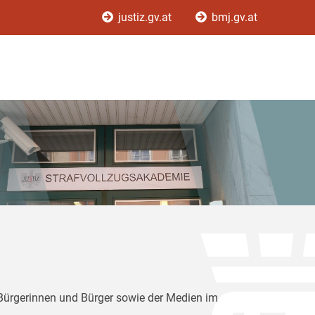
justiz.gv.at
bmj.gv.at
 Bürgerinnen und Bürger sowie der Medien im