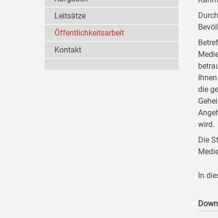
Durch
Leitsätze
Bevöl
Öffentlichkeitsarbeit
Betre
Kontakt
Medie
betra
Ihnen
die g
Gehei
Angeh
wird.
Die S
Medie
In di
Down