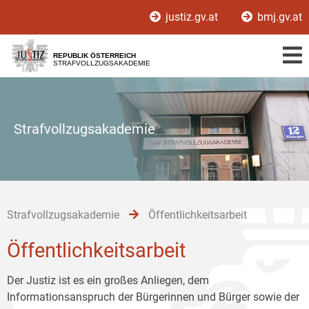
Zur
Zum
Zum
justiz.gv.at
bmj.gv.at
Hauptnavigation
Inhalt
Untermenü
[1]
[2]
[3]
REPUBLIK ÖSTERREICH
STRAFVOLLZUGSAKADEMIE
Strafvollzugsakademie
Strafvollzugsakademie
Öffentlichkeitsarbeit
Öffentlichkeitsarbeit
Der Justiz ist es ein großes Anliegen, dem
Informationsanspruch der Bürgerinnen und Bürger sowie der