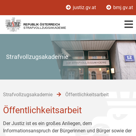
Zur
Zum
Zum
justiz.gv.at
bmj.gv.at
Hauptnavigation
Inhalt
Untermenü
[1]
[2]
[3]
REPUBLIK ÖSTERREICH
STRAFVOLLZUGSAKADEMIE
Strafvollzugsakademie
Strafvollzugsakademie
Öffentlichkeitsarbeit
Öffentlichkeitsarbeit
Der Justiz ist es ein großes Anliegen, dem
Informationsanspruch der Bürgerinnen und Bürger sowie der