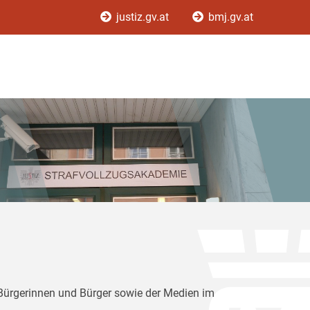
justiz.gv.at
bmj.gv.at
 Bürgerinnen und Bürger sowie der Medien im