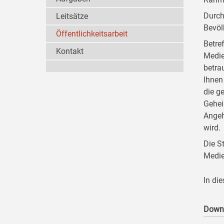
Durch
Leitsätze
Bevöl
Öffentlichkeitsarbeit
Betre
Kontakt
Medie
betra
Ihnen
die g
Gehei
Angeh
wird.
Die S
Medie
In di
Down