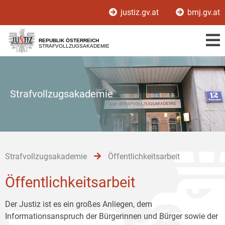
Zur
Zum
Zum
justiz.gv.at
bmj.gv.at
Hauptnavigation
Inhalt
Untermenü
[1]
[2]
[3]
REPUBLIK ÖSTERREICH
STRAFVOLLZUGSAKADEMIE
Strafvollzugsakademie
Strafvollzugsakademie
Öffentlichkeitsarbeit
Öffentlichkeitsarbeit
Der Justiz ist es ein großes Anliegen, dem
Informationsanspruch der Bürgerinnen und Bürger sowie der