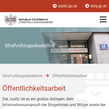
Zur
Zum
Zum
justiz.gv.at
bmj.gv.at
Hauptnavigation
Inhalt
Untermenü
[1]
[2]
[3]
REPUBLIK ÖSTERREICH
STRAFVOLLZUGSAKADEMIE
Strafvollzugsakademie
Strafvollzugsakademie
Öffentlichkeitsarbeit
Öffentlichkeitsarbeit
Der Justiz ist es ein großes Anliegen, dem
Informationsanspruch der Bürgerinnen und Bürger sowie der