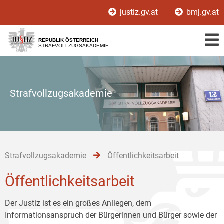
Zur
Zum
Zum
justiz.gv.at
bmj.gv.at
Hauptnavigation
Inhalt
Untermenü
[1]
[2]
[3]
REPUBLIK ÖSTERREICH
STRAFVOLLZUGSAKADEMIE
Strafvollzugsakademie
Strafvollzugsakademie
Öffentlichkeitsarbeit
Öffentlichkeitsarbeit
Der Justiz ist es ein großes Anliegen, dem
Informationsanspruch der Bürgerinnen und Bürger sowie der