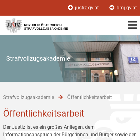
Zur
Zum
Zum
justiz.gv.at
bmj.gv.at
Hauptnavigation
Inhalt
Untermenü
[1]
[2]
[3]
REPUBLIK ÖSTERREICH
STRAFVOLLZUGSAKADEMIE
Strafvollzugsakademie
Strafvollzugsakademie
Öffentlichkeitsarbeit
Öffentlichkeitsarbeit
Der Justiz ist es ein großes Anliegen, dem
Informationsanspruch der Bürgerinnen und Bürger sowie der