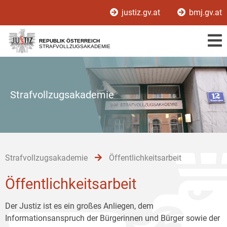
Zur
Zum
Zum
justiz.gv.at
bmj.gv.at
Hauptnavigation
Inhalt
Untermenü
[1]
[2]
[3]
REPUBLIK ÖSTERREICH
STRAFVOLLZUGSAKADEMIE
Strafvollzugsakademie
Strafvollzugsakademie
Öffentlichkeitsarbeit
Öffentlichkeitsarbeit
Der Justiz ist es ein großes Anliegen, dem
Informationsanspruch der Bürgerinnen und Bürger sowie der