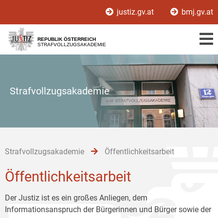
Zur
Zum
Zum
justiz.gv.at
bmj.gv.at
Hauptnavigation
Inhalt
Untermenü
[1]
[2]
[3]
REPUBLIK ÖSTERREICH
STRAFVOLLZUGSAKADEMIE
Strafvollzugsakademie
Strafvollzugsakademie
Öffentlichkeitsarbeit
Öffentlichkeitsarbeit
Der Justiz ist es ein großes Anliegen, dem
Informationsanspruch der Bürgerinnen und Bürger sowie der